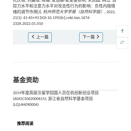
孔庆祖, 刘露瑶, 陈璐, 麦迪娜·麦麦提依明, 朱凯圆, 韩岱. 自
控力水平和注意力水平对攻击性行为的影响：负性内隐情
绪的调节作用[J].
杭州师范大学学报（自然科学版）
, 2022,
21(1): 61-65+93 DOI:10.19926/j.cnki.issn.1674-
232X.2022.01.010
上一篇
下一篇
基金资助
2019年度高层次留学回国人员在杭创新创业项目
(4045C5062000615); 浙江省自然科学基金项目
(LQ14H090004)