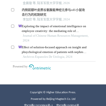
Copyright © Higher Education Press.
Powered by Beijing Magtech Co. Ltd
京ICP备12020869号-1
京ICP备150856号