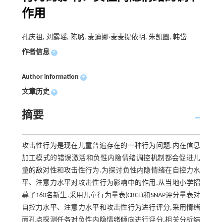
作用
孔庆祖, 刘露瑶, 陈璐, 麦迪娜·麦麦提依明, 朱凯圆, 韩岱
作者信息
+
Author information
+
文章历史
+
摘要
攻击性行为是现在儿童普遍存在的一种行为问题.内在信息
加工模式的错误激活和负性内隐情绪调控机制都会促进儿
童的敌对性和攻击性行为.为探讨负性内隐情绪在自控力水
平、注意力水平对攻击性行为影响中的作用,从当地小学招
募了160名新生.采用儿童行为量表(CBCL)和SNAP评分量表对
自控力水平、注意力水平和攻击性行为进行评分,采用情绪
面孔点探测任务对负性内隐情绪倾向进行评分.相关分析结