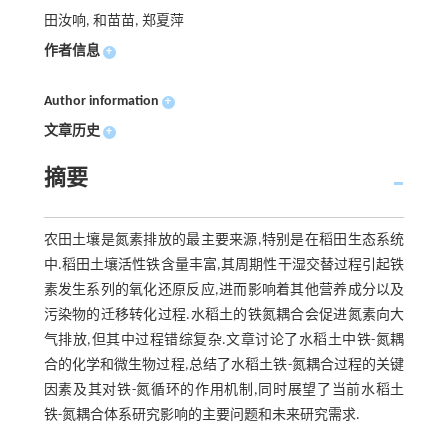
田汝响, 和苗苗, 郑夏萍
作者信息
+
Author information
+
文章历史
+
摘要
农田土壤是氮素排放的最主要来源,特别是在稻田生态系统
中.稻田土壤活性铁含量丰富,其周期性干湿交替过程引起铁
素发生系列的氧化还原反应,进而影响着其他营养成分以及
污染物的迁移转化过程.水稻土的铁氮耦合会促进氮素向大
气排放,但其中过程错综复杂.文章讨论了水稻土中铁-氮耦
合的化学和微生物过程,总结了水稻土铁-氮耦合过程的关键
因素及其对铁-氮循环的作用机制,同时展望了当前水稻土
铁-氮耦合体系研究影响的主要问题和未来研究需求.