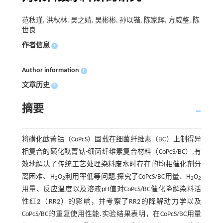
范秋瑾, 洪秋林, 吴之婧, 吴彬彬, 孙以锴, 陈家辉, 方威整, 陈
世良
作者信息
+
Author information
+
文章历史
+
摘要
将磺化酞菁钴（CoPcS）固载在细菌纤维素（BC）上制得异
相复合的磺化酞菁钴-细菌纤维素复合材料（CoPcS/BC）,有
效地解决了传统工艺处理染料废水时存在的均相催化剂分
离困难、H
O
利用率低等问题.探究了CoPcS/BC用量、H
O
2
2
2
2
用量、反应温度以及溶液pH值对CoPcS/BC催化降解染料活
性红2（RR2）的影响，并考察了RR2的降解动力学以及
CoPcS/BC的重复使用性能.实验结果表明，在CoPcS/BC用量