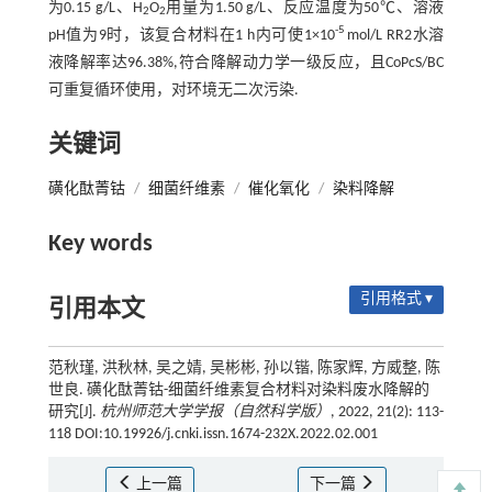
为0.15 g/L、H
O
用量为1.50 g/L、反应温度为50℃、溶液
2
2
-5
pH值为9时，该复合材料在1 h内可使1×10
mol/L RR2水溶
液降解率达96.38%,符合降解动力学一级反应，且CoPcS/BC
可重复循环使用，对环境无二次污染.
关键词
磺化酞菁钴
/
细菌纤维素
/
催化氧化
/
染料降解
Key words
引用格式 ▾
引用本文
范秋瑾, 洪秋林, 吴之婧, 吴彬彬, 孙以锴, 陈家辉, 方威整, 陈
世良. 磺化酞菁钴-细菌纤维素复合材料对染料废水降解的
研究[J].
杭州师范大学学报（自然科学版）
, 2022, 21(2): 113-
118 DOI:10.19926/j.cnki.issn.1674-232X.2022.02.001
上一篇
下一篇