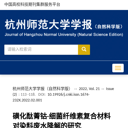
中国高校科技期刊集群服务平台
Toggle
杭州师范大学学报（自然科学版）
››
2022, Vol. 21
››
Issue
(2)
: 113 -118.
DOI:
10.19926/j.cnki.issn.1674-
232X.2022.02.001
磺化酞菁钴-细菌纤维素复合材料
对染料废水降解的研究