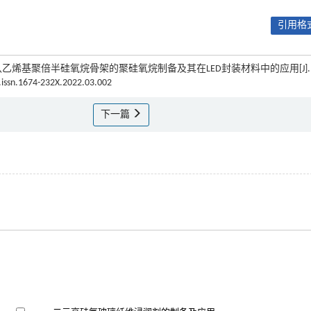
引用格式
雄发. 含八乙烯基聚倍半硅氧烷骨架的聚硅氧烷制备及其在LED封装材料中的应用[J]
i.issn.1674-232X.2022.03.002
下一篇