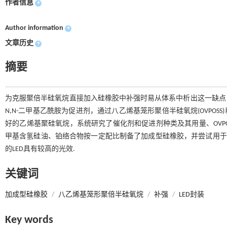
作者信息
+
Author information
+
文章历史
+
摘要
为克服聚倍半硅氧烷直接加入硅橡胶中补强时易从体系中析出这一缺点，以1
N,N-二甲基乙酰胺为促进剂，通过八乙烯基笼形聚倍半硅氧烷(OVPOSS
好的乙烯基聚硅氧烷，系统研究了催化剂和促进剂种类及其用量、OVP
甲基含氢硅油、铂络合物按一定配比制备了加成型硅橡胶，并尝试用于发光
的LED具有较高的光效.
关键词
加成型硅橡胶
/
八乙烯基笼形聚倍半硅氧烷
/
补强
/
LED封装
Key words