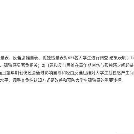
表、反刍思维量表、孤独感量表对621名大学生进行调查.结果表明：1
、孤独感显著负相关；2)自尊和反刍思维在童年期创伤与孤独感之间起链
而且童年期创伤还会通过影响自尊和经由反刍思维对大学生孤独感产生间
水平，调整其负性认知方式是改善和预防大学生孤独感的重要途径.