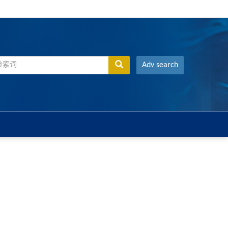
Adv search