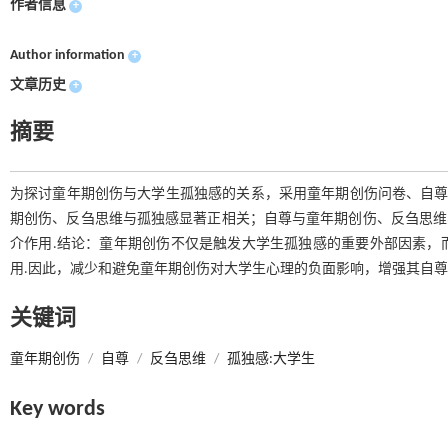
作者信息
+
Author information
+
文章历史
+
摘要
为探讨童年期创伤与大学生孤独感的关系，采用童年期创伤问卷、自尊量
期创伤、反刍思维与孤独感显著正相关；自尊与童年期创伤、反刍思维
介作用.结论：童年期创伤不仅是触发大学生孤独感的重要外部因素，
用.因此，减少和避免童年期创伤对大学生心理的负面影响，增强其自尊
关键词
童年期创伤
/
自尊
/
反刍思维
/
孤独感:大学生
Key words