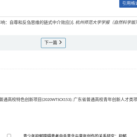
引用格式
的影响：自尊和反刍思维的链式中介效应[J].
杭州师范大学学报（自然科学版
下一篇
东省普通高校特色创新项目(2020WTSCX153); 广东省普通高校青年创新人才类