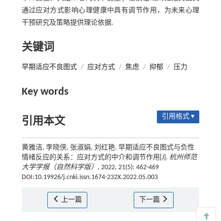
通过应对方式影响心理健康中具有调节作用，为未来心理
干预研究及策略提供理论依据.
关键词
早期适应不良图式
/
应对方式
/
焦虑
/
抑郁
/
压力
Key words
引用格式 ▾
引用本文
黄雅洁, 李晓侠, 张淑娟, 刘红艳. 早期适应不良图式与负性
情绪反应的关系：应对方式的中介和调节作用[J].
杭州师范
大学学报（自然科学版）
, 2022, 21(5): 462-469
DOI:10.19926/j.cnki.issn.1674-232X.2022.05.003
上一篇
下一篇