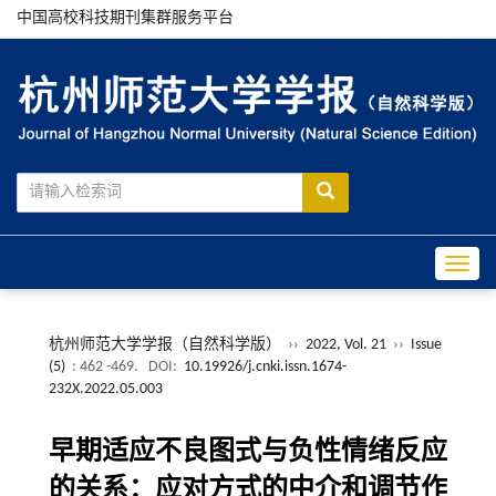
中国高校科技期刊集群服务平台
Toggle
杭州师范大学学报（自然科学版）
››
2022, Vol. 21
››
Issue
(5)
: 462 -469.
DOI:
10.19926/j.cnki.issn.1674-
232X.2022.05.003
早期适应不良图式与负性情绪反应
的关系：应对方式的中介和调节作