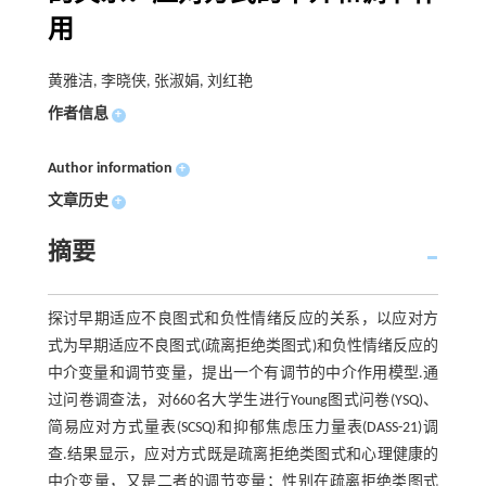
用
黄雅洁, 李晓侠, 张淑娟, 刘红艳
作者信息
+
Author information
+
文章历史
+
摘要
探讨早期适应不良图式和负性情绪反应的关系，以应对方
式为早期适应不良图式(疏离拒绝类图式)和负性情绪反应的
中介变量和调节变量，提出一个有调节的中介作用模型.通
过问卷调查法，对660名大学生进行Young图式问卷(YSQ)、
简易应对方式量表(SCSQ)和抑郁焦虑压力量表(DASS-21)调
查.结果显示，应对方式既是疏离拒绝类图式和心理健康的
中介变量，又是二者的调节变量；性别在疏离拒绝类图式