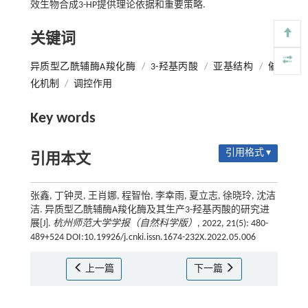
效生物合成3-HP提供理论依据和重要策略.
关键词
异质型乙酰辅酶A羧化酶
/
3-羟基丙酸
/
亚基结构
/
催
化机制
/
调控作用
Key words
引用格式 ▾
引用本文
张鑫, 丁钟灵, 王肖娜, 程智怡, 李幸雨, 夏立志, 徐晓玲, 沈洁
洁. 异质型乙酰辅酶A羧化酶及其生产3-羟基丙酸的研究进
展[J].
杭州师范大学学报（自然科学版）
, 2022, 21(5): 480-
489+524 DOI:10.19926/j.cnki.issn.1674-232X.2022.05.006
上一篇
下一篇