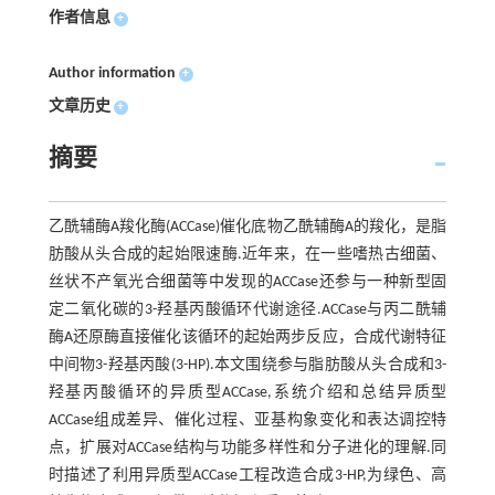
作者信息
+
Author information
+
文章历史
+
摘要
乙酰辅酶A羧化酶(ACCase)催化底物乙酰辅酶A的羧化，是脂
肪酸从头合成的起始限速酶.近年来，在一些嗜热古细菌、
丝状不产氧光合细菌等中发现的ACCase还参与一种新型固
定二氧化碳的3-羟基丙酸循环代谢途径.ACCase与丙二酰辅
酶A还原酶直接催化该循环的起始两步反应，合成代谢特征
中间物3-羟基丙酸(3-HP).本文围绕参与脂肪酸从头合成和3-
羟基丙酸循环的异质型ACCase,系统介绍和总结异质型
ACCase组成差异、催化过程、亚基构象变化和表达调控特
点，扩展对ACCase结构与功能多样性和分子进化的理解.同
时描述了利用异质型ACCase工程改造合成3-HP,为绿色、高