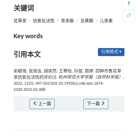
关键词
花草茶
/
抗氧化活性
/
茶多酚
/
总黄酮
/
儿茶素
Key words
引用格式 ▾
引用本文
俞颖琦, 张旭含, 胡奕然, 王寒怡, 孙苗, 周婷. 四种市售花草
茶抗氧化活性的评价[J].
杭州师范大学学报（自然科学版）
,
2022, 21(5): 497-503 DOI:10.19926/j.cnki.issn.1674-
232X.2022.05.008
上一篇
下一篇