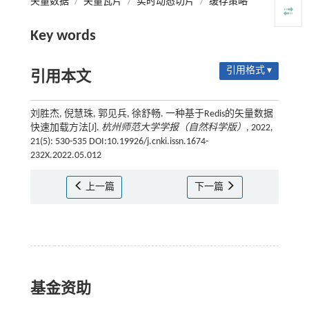
矢量数据
/
矢量瓦片
/
实时动态切片
/
缓存策略
Key words
引用格式 ▾
引用本文
刘胜杰, 倪慧珠, 郭见兵, 徐舒畅. 一种基于Redis的矢量数据
快速加载方法[J].
杭州师范大学学报（自然科学版）
, 2022,
21(5): 530-535 DOI:10.19926/j.cnki.issn.1674-
232X.2022.05.012
上一篇
下一篇
基金资助