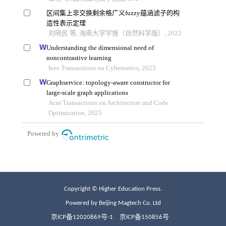
Copyright © Higher Education Press.
Powered by Beijing Magtech Co. Ltd
京ICP备12020869号-1
京ICP备150856号