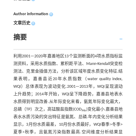
Author information
+
文章历史
+
摘要
利用2001—2020年嘉善地区13个监测断面的4项水质指标监
测资料，采用水质指数、累积距平法、Mann-Kendall突变检
测法、克里金插值方法，分析该区域年度水质变化特征.结
果表明，嘉善县近20年水质指数（water quality index,
WQI）总体表现为波动变化.2001—2013年，WQI呈现波动
上升趋势；2014年开始，WQI呈下降趋势，嘉善县地表水
水质得到明显改善.从年际变化来看，氨氮年际变化最大，
总磷（TP）次之，高锰酸盐指数(COD
)变化最小.嘉善县地
Mn
表水水质污染的突出特征是氨氮、总磷.年内变化分析结果
显示，3月份水质最差，10月份水质最好，WQI春季>冬季>
夏季>秋季，且氨氮污染指数最高.空间维度分析结果显