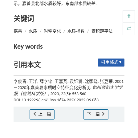
示，嘉善县北部水质较好，东南部水质较差.
关键词
嘉善
/
水质
/
时空变化
/
水质指数
/
累积距平法
Key words
引用格式 ▾
引用本文
李俊青, 王洋, 薛李铭, 王嘉芃, 袁钰澜, 沈家晓, 张登荣. 2001
—2020年嘉善县水质时空特征变化分析[J].
杭州师范大学学
报（自然科学版）
, 2023, 22(5): 553-560
DOI:10.19926/j.cnki.issn.1674-232X.2022.06.083
上一篇
下一篇