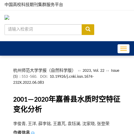
中国高校科技期刊集群服务平台
Toggle
杭州师范大学学报（自然科学版）
››
2023, Vol. 22
››
Issue
(5)
: 553 -560.
DOI:
10.19926/j.cnki.issn.1674-
232X.2022.06.083
2001—2020年嘉善县水质时空特征
变化分析
李俊青, 王洋, 薛李铭, 王嘉芃, 袁钰澜, 沈家晓, 张登荣
作者信息
+