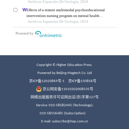
Copyright © Higher Education Press.
Powered by Beijing Magtech Co. Ltd
京ICP备12020869号-1
京ICP备150856号
京公网安备11010202008535号
网络出版服务许可证网出证(京)字第127号
Service: 010-58582445 (Technology);
010-58556485 (Subscription)
E-mail: subscribe@hep.com.cn