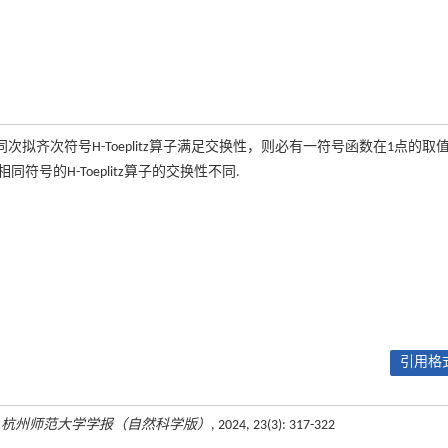
.当不同次拟齐次符号H-Toeplitz算子满足交换性，则必有一符号函数在1点的取值
相同符号的H-Toeplitz算子的交换性不同.
引用格式
.
杭州师范大学学报（自然科学版）
, 2024, 23(3): 317-322