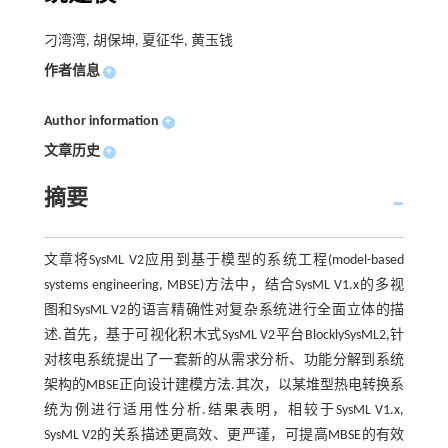
刁湾湾, 胡保坤, 夏征华, 黄玉钱
作者信息
+
Author information
+
文章历史
+
摘要
文章将SysML V2应用到基于模型的系统工程(model-based
systems engineering, MBSE)方法中，结合SysML V1.x的多视
图和SysML V2的语言精确性对复杂系统进行全面立体的描
述.首先，基于可视化积木式SysML V2平台BlocklySysML2,针
对核电系统提出了一套新的从需求分析、功能分解到系统
架构的MBSE正向设计建模方法.其次，以某堆型热电转换系
统为例进行适用性分析.结果表明，相较于SysML V1.x,
SysML V2的关系描述更高效、更严谨，可提高MBSE的有效