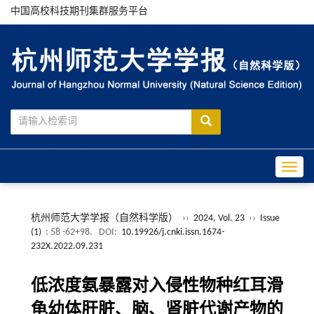
中国高校科技期刊集群服务平台
Toggle
杭州师范大学学报（自然科学版）
››
2024, Vol. 23
››
Issue
(1)
: 58 -62+98.
DOI:
10.19926/j.cnki.issn.1674-
232X.2022.09.231
低浓度氨暴露对入侵性物种红耳滑
龟幼体肝脏、脑、肾脏代谢产物的