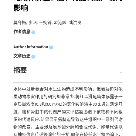
影响
莫冬梅, 李涵, 王婉铃, 孟沁园, 陆洪良
作者信息
+
Author information
+
文章历史
+
摘要
水体中过量氨会对水生生物造成不利影响，但氨胁迫对龟
类动物毒害作用的研究却非常少.将红耳滑龟幼体暴露于一
定质量浓度(0.3和3.0 mg/L)的氯化铵溶液中30 d,通过测定肝
脏、脑和肾脏中的代谢产物来评估氨胁迫下该物种不同组
织的代谢反应.结果显示氨胁迫导致这些组织中一系列代谢
物的改变，主要涉及氨基酸分解和合成代谢、能量代谢以
及神经信息传递等途径的干扰.即使在较低水平氨胁迫下，