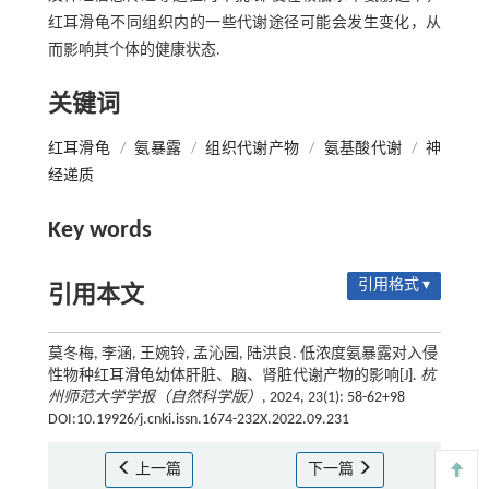
红耳滑龟不同组织内的一些代谢途径可能会发生变化，从
而影响其个体的健康状态.
关键词
红耳滑龟
/
氨暴露
/
组织代谢产物
/
氨基酸代谢
/
神
经递质
Key words
引用格式 ▾
引用本文
莫冬梅, 李涵, 王婉铃, 孟沁园, 陆洪良. 低浓度氨暴露对入侵
性物种红耳滑龟幼体肝脏、脑、肾脏代谢产物的影响[J].
杭
州师范大学学报（自然科学版）
, 2024, 23(1): 58-62+98
DOI:10.19926/j.cnki.issn.1674-232X.2022.09.231
上一篇
下一篇