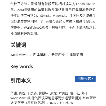
气校正方法，影像所有波段平均相对误差为17.58%;3)2011
年、2013年选用的单景影像反演结果显示西溪湿地悬浮泥
沙平均浓度分别为7.48mg/L、9.35mg/L，且湿地各区域悬浮
泥沙浓度差异明显；4）采用合适的大气校正和悬浮泥沙反
演模型，World View-2影像可较好地应用于西溪湿地悬浮泥
沙浓度的遥感监测．
关键词
World View-2
/
西溪湿地
/
悬浮泥沙
/
遥感监测
Key words
引用格式 ▾
引用本文
华康, 肖晗, 于之锋, 黄祺宇, 周斌, 方美红, 袁小红. 基于
World View-2影像的西溪湿地悬浮泥沙遥感监测[J].
杭州师范
大学学报（自然科学版）
, 2023, 22(1): 28-35