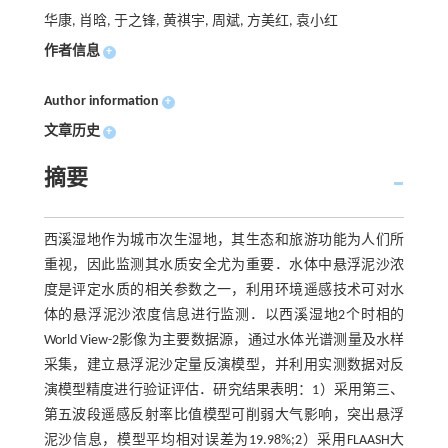
华康, 肖晗, 于之锋, 黄祺宇, 周斌, 方美红, 袁小红
作者信息
+
Author information
+
文章历史
+
摘要
西溪湿地作为城市次生湿地，其生态和旅游功能为人们所
重视，因此监测其水质安全尤为重要．水体中悬浮泥沙浓
度是评定水质的相关参数之一，利用环境遥感技术可对水
体的悬浮泥沙浓度信息进行监测．以西溪湿地2个时相的
World View-2影像为主要数据源，通过水体光谱测量及水样
采集，建立悬浮泥沙定量反演模型，并利用实测数据对反
演模型精度进行验证评估．研究结果表明：1）采用第三、
第五波段遥感反射率比值模型可削弱大气影响，突出悬浮
泥沙信息，模型平均相对误差为19.98%;2）采用FLAASH大