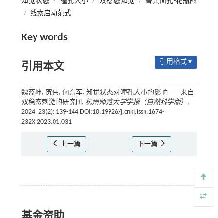
知觉状态
/
瞳孔大小
/
双稳态知觉
/
鲁宾面孔-花瓶图
/
线索启动范式
Key words
引用格式 ▾
引用本文
魏蓝坤, 贺伟, 何东军. 知觉状态对瞳孔大小的影响——来自
双稳态刺激的研究[J].
杭州师范大学学报（自然科学版）
,
2024, 23(2): 139-144 DOI:10.19926/j.cnki.issn.1674-
232X.2023.01.031
上一篇
下一篇
基金资助