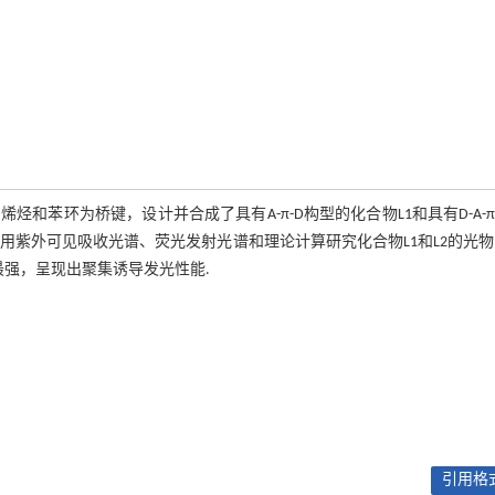
苯环为桥键，设计并合成了具有A-π-D构型的化合物L1和具有D-A-π
的结构.采用紫外可见吸收光谱、荧光发射光谱和理论计算研究化合物L1和L2的光
度最强，呈现出聚集诱导发光性能.
引用格式