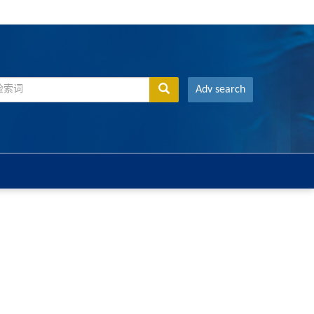
Adv search