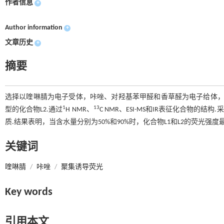
作者信息
+
Author information
+
文章历史
+
摘要
选择以喹啉腈为电子受体，咔唑、对羟基苯甲醛和香草醛为电子给体，烯烃和
1
13
型的化合物L2.通过
H NMR、
C NMR、ESI-MS和IR表征化合物
质.结果表明，当含水量分别为50%和90%时，化合物L1和L2的荧光强
关键词
喹啉腈
/
咔唑
/
聚集诱导荧光
Key words
引用本文