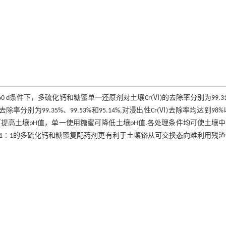
60 d条件下，多硫化钙和糖蜜单一还原剂对土壤Cr(Ⅵ)的去除率分别为99.3
率分别为99.35%、99.53%和95.14%,对浸出性Cr(Ⅵ)去除率均达到98%
提高土壤pH值，单一使用糖蜜可降低土壤pH值.各处理条件均可使土壤
1∶1的多硫化钙和糖蜜复配药剂更有利于土壤铬从可交换态向难利用残渣