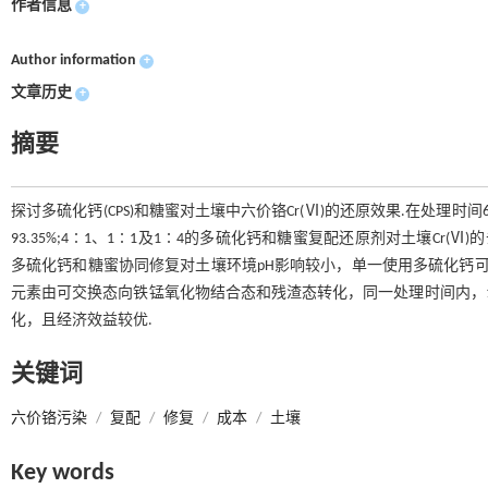
作者信息
+
Author information
+
文章历史
+
摘要
探讨多硫化钙(CPS)和糖蜜对土壤中六价铬Cr(Ⅵ)的还原效果.在处理时间
93.35%;4∶1、1∶1及1∶4的多硫化钙和糖蜜复配还原剂对土壤Cr(Ⅵ)的去除
多硫化钙和糖蜜协同修复对土壤环境pH影响较小，单一使用多硫化钙可
元素由可交换态向铁锰氧化物结合态和残渣态转化，同一处理时间内，
化，且经济效益较优.
关键词
六价铬污染
/
复配
/
修复
/
成本
/
土壤
Key words