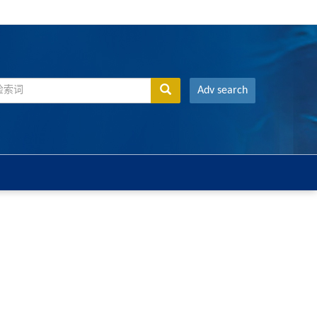
Adv search