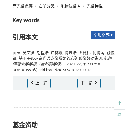
高光谱遥感
/
岩矿分类
/
地物波谱库
/
光谱特性
Key words
引用格式 ▾
引用本文
苗莹, 吴文渊, 胡程浩, 许林霞, 傅显浩, 郎夏祎, 何博闻, 钱俊
锋. 基于HySpex高光谱成像系统的岩矿影像数据集[J].
杭州
师范大学学报（自然科学版）
, 2023, 22(2): 203-210
DOI:10.19926/j.cnki.issn.1674-232X.2023.02.013
上一篇
下一篇
基金资助