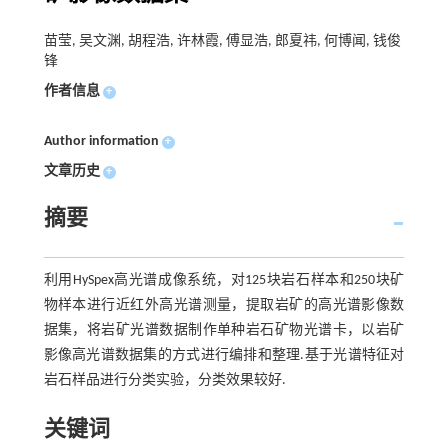
苗莹, 吴文渊, 胡程浩, 许林霞, 傅显浩, 郎夏祎, 何博闻, 钱俊
锋
作者信息
+
Author information
+
文章历史
+
摘要
利用HySpex高光谱成像系统，对125块岩石样本和250块矿
物样本进行近红外高光谱测量，提取岩矿的高光谱影像数
据集，将岩矿光谱数据制作单种岩石矿物光谱卡，以岩矿
影像高光谱数据集的方式进行编排和整理.基于光谱特征对
岩石样品进行分类实验，分类效果较好.
关键词