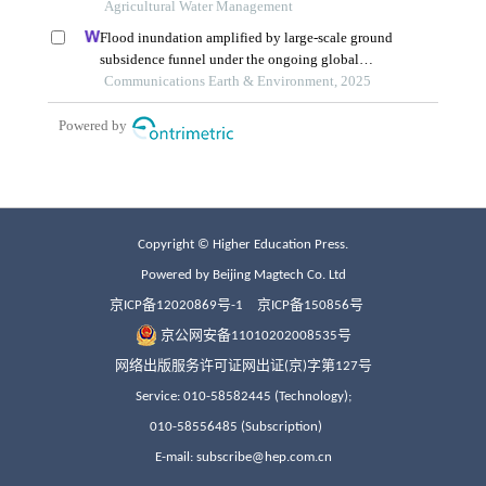
Copyright © Higher Education Press.
Powered by Beijing Magtech Co. Ltd
京ICP备12020869号-1
京ICP备150856号
京公网安备11010202008535号
网络出版服务许可证网出证(京)字第127号
Service: 010-58582445 (Technology);
010-58556485 (Subscription)
E-mail: subscribe@hep.com.cn