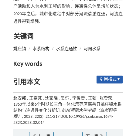
产活动和人为水利工程的影响，连通性总体呈增加状态；
2020年之后，城市化进程中对部分河流清淤连通，河流连
通性得到增强.
关键词
姚庄镇
/
水系结构
/
水系连通性
/
河网水系
Key words
引用格式 ▾
引用本文
赵安邦 , 王嘉芃 , 沈家晓 , 吴恺 , 李俊青 , 王弦 , 张登荣.
1960年以来6个时期长三角一体化示范区嘉善县姚庄镇水系
结构与连通性变化分析[J].
杭州师范大学学报（自然科学
版）
, 2023, 22(2): 211-217 DOI:10.19926/j.cnki.issn.1674-
232X.2023.02.014