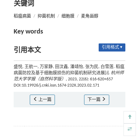
关键词
稻瘟病菌
/
抑菌机制
/
细胞膜
/
麦角甾醇
Key words
引用格式 ▾
引用本文
盛悦, 王航一, 万家静, 田汶鑫, 潘靖怡, 张为民, 白雪莲. 稻瘟
病菌防控及基于细胞膜损伤的抑菌机制研究进展[J].
杭州师
范大学学报（自然科学版）
, 2023, 22(6): 616-620+657
DOI:10.19926/j.cnki.issn.1674-232X.2023.02.171
上一篇
下一篇