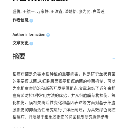
盛悦, 王航一, 万家静, 田汶鑫, 潘靖怡, 张为民, 白雪莲
作者信息
+
Author information
+
文章历史
+
摘要
稻瘟病菌是危害水稻种植的重要病害，也是研究丝状真菌
的重要模式菌.从细胞层面揭示稻瘟病菌的抑菌机制，可以
为水稻病害防治和新药开发提供靶点.文章总结了近年来稻
瘟病菌防控3种常用方法的优劣，并从细胞膜结构损伤、氧
化损伤、膜相关酶活性变化和基因表达等方面对基于细胞
膜损伤的抑菌活性研究进行了详细阐述，为高效绿色防控
稻瘟病、开展基于细胞膜损伤的抑菌机制研究提供参考.