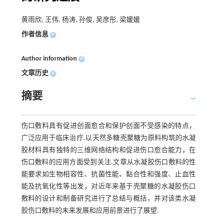
黄雨欣, 王伟, 杨涛, 孙俊, 吴彦彤, 梁媛媛
作者信息
+
Author information
+
文章历史
+
摘要
伤口敷料具有促进创面愈合和保护创面不受感染的特点，
广泛应用于临床治疗.以天然多糖壳聚糖为原料构筑的水凝
胶材料具有独特的三维网络结构和促进伤口愈合能力，在
伤口敷料的应用方面受到关注.文章从水凝胶伤口敷料的性
能要求如生物相容性、抗菌性能、黏合性和强度、止血性
能及抗氧化性等出发，对近年来基于壳聚糖的水凝胶伤口
敷料的设计和制备研究进行了总结与概括，并对该类水凝
胶伤口敷料的未来发展和应用前景进行了展望.