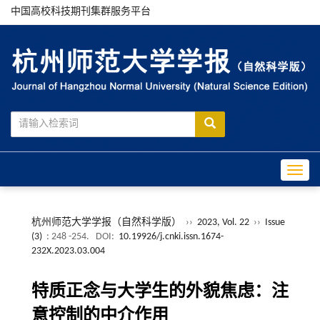
中国高校科技期刊集群服务平台
Toggle
杭州师范大学学报（自然科学版）
››
2023, Vol. 22
››
Issue
(3)
: 248 -254.
DOI:
10.19926/j.cnki.issn.1674-
232X.2023.03.004
特质正念与大学生的外貌焦虑：注
意控制的中介作用