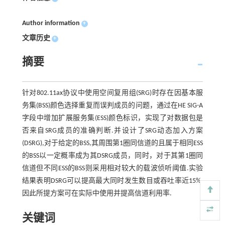
Author information
+
文章历史
+
摘要
针对802.11ax协议中使用空间复用组(SRG)时存在因基本服
务集(BSS)颜色选择重复而误判成员的问题，通过在HE SIG-A
字段中增加扩展服务集(ESS)颜色标识，实现了对数据包是
否来自SRG成员的准确判断.并设计了SRG动态加入方案
(DSRG),对于给定的BSS,其周围第1圈同信道的且属于相同ESS
的BSS以一定概率成为其DSRG成员，同时，对于其第1圈同
信道但不同ESS的BSS则采用相对较大的载波侦听阈值.实验
结果表明DSRG可以提高最大同时发生数目或吞吐率近15%,
因此所提方案可在实际中使用并提高信道利用率.
关键词