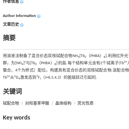
作者信息
+
Author information
+
文章历史
+
摘要
用溶液法制备了混合价态双核铽配合物NH
[Tb
（PHBA）
],利用红外
4
2
8
+
-
3+
群，为[NH
]
与[Tb
（PHBA）
]
的盐.每个结构单元含有2个铽离子(Tb
,
4
2
8
螯合，4个为桥式）配位，构建具有混合价态的双核铽配合物.该配合物在紫
3+
5
7
Tb
从
D
激发态到
F
（J=6,5,4,3）的能级跃迁引起的.
4
J
关键词
铽配合物
/
对羟基苯甲酸
/
晶体结构
/
荧光性质
Key words