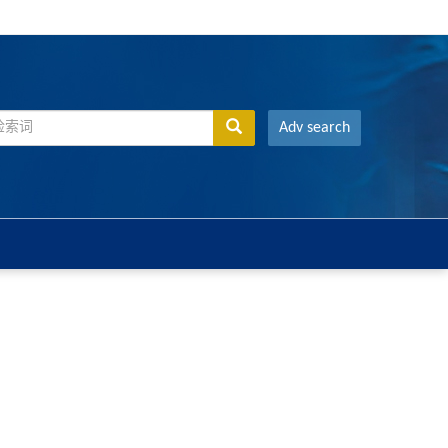
Adv search