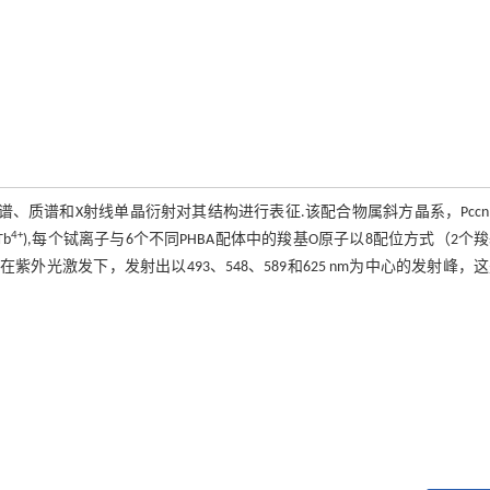
光谱、质谱和X射线单晶衍射对其结构进行表征.该配合物属斜方晶系，Pcc
4+
Tb
),每个铽离子与6个不同PHBA配体中的羧基O原子以8配位方式（2个
外光激发下，发射出以493、548、589和625 nm为中心的发射峰，