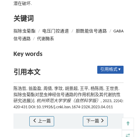
潜在破坏.
关键词
拟除虫菊酯
/
电压门控通道
/
胆酰能信号通路
/
GABA
信号通路
/
代谢酶系
Key words
引用格式 ▾
引用本文
陈浩哲, 翁盈盈, 周倩, 李玟, 胡景超, 王平, 杨陈雨, 王世贵.
拟除虫菊酯对昆虫神经信号通路的作用机制及其代谢抗性
研究进展[J].
杭州师范大学学报（自然科学版）
, 2023, 22(4):
420-431 DOI:10.19926/j.cnki.issn.1674-232X.2023.04.011
上一篇
下一篇