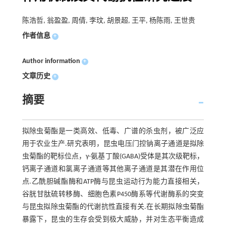
陈浩哲, 翁盈盈, 周倩, 李玟, 胡景超, 王平, 杨陈雨, 王世贵
作者信息
+
Author information
+
文章历史
+
摘要
拟除虫菊酯是一类高效、低毒、广谱的杀虫剂，被广泛应
用于农业生产.研究表明，昆虫电压门控钠离子通道是拟除
虫菊酯的靶标位点，γ-氨基丁酸(GABA)受体是其次级靶标，
钙离子通道和氯离子通道等其他离子通道是其潜在作用位
点.乙酰胆碱酯酶和ATP酶与昆虫运动行为能力直接相关，
谷胱甘肽硫转移酶、细胞色素P450酶系等代谢酶系的突变
与昆虫拟除虫菊酯的代谢抗性直接有关.在长期拟除虫菊酯
暴露下，昆虫的生存会受到极大威胁，并对生态平衡造成