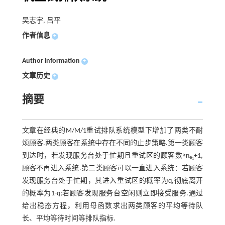
吴志宇, 吕平
作者信息
+
Author information
+
文章历史
+
摘要
文章在经典的M/M/1重试排队系统模型下增加了两类不耐
烦顾客.两类顾客在系统中存在不同的止步策略.第一类顾客
到达时，若发现服务台处于忙期且重试区的顾客数≥n
+1,
e
1
顾客不再进入系统.第二类顾客可以一直进入系统：若顾客
发现服务台处于忙期，其进入重试区的概率为q,彻底离开
的概率为1-q;若顾客发现服务台空闲则立即接受服务.通过
给出稳态方程，利用母函数求出两类顾客的平均等待队
长、平均等待时间等排队指标.