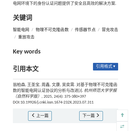
电网环境下的身份认证问题提供了安全且高效的解决方案.
关键词
智能电网
/
物理不可克隆函数
/
传感器节点
/
冒充攻击
/
重放攻击
Key words
引用格式 ▾
引用本文
翁柏森, 王圣宝, 周鑫, 文康, 吴奕霄. 对基于物理不可克隆函
数的智能电网认证协议的分析与改进[J].
杭州师范大学学报
（自然科学版）
, 2025, 24(4): 375-380+397
DOI:10.19926/j.cnki.issn.1674-232X.2023.07.311
上一篇
下一篇