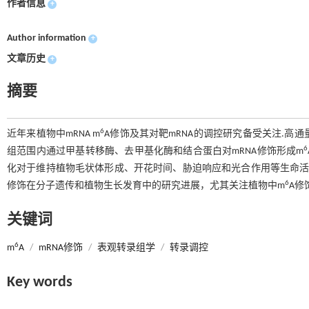
作者信息
+
Author information
+
文章历史
+
摘要
6
近年来植物中mRNA m
A修饰及其对靶mRNA的调控研究备受关注.高
6
组范围内通过甲基转移酶、去甲基化酶和结合蛋白对mRNA修饰形成m
化对于维持植物毛状体形成、开花时间、胁迫响应和光合作用等生命活动
6
修饰在分子遗传和植物生长发育中的研究进展，尤其关注植物中m
A修
关键词
6
m
A
/
mRNA修饰
/
表观转录组学
/
转录调控
Key words