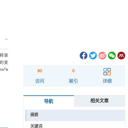
.转录
平的变
6
物m
A
80
0
访问
被引
详细
相关文章
导航
摘要
关键词