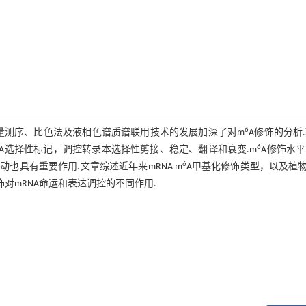
6
通量测序、比色法及液相色谱质谱联用技术的发展加深了对m
A修饰的分析
6
A选择性标记，调控转录本选择性剪接、稳定、翻译和衰变.m
A修饰水
6
也具有重要作用.文章综述近年来mRNA m
A甲基化修饰类型，以及植
饰对mRNA命运和表达调控的不同作用.