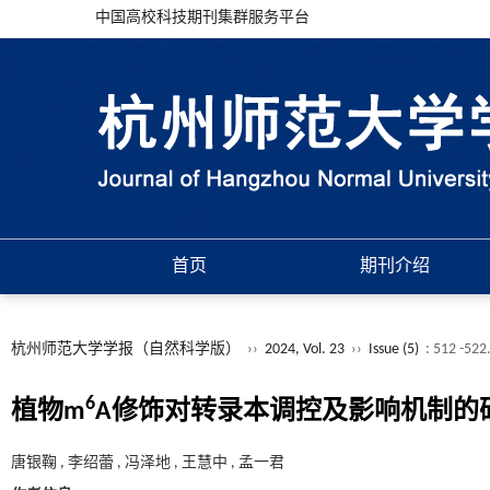
中国高校科技期刊集群服务平台
首页
期刊介绍
杭州师范大学学报（自然科学版）
››
2024, Vol. 23
››
Issue (5)
: 512 -522
6
植物m
A修饰对转录本调控及影响机制的
唐银鞠 , 李绍蕾 , 冯泽地 , 王慧中 , 孟一君