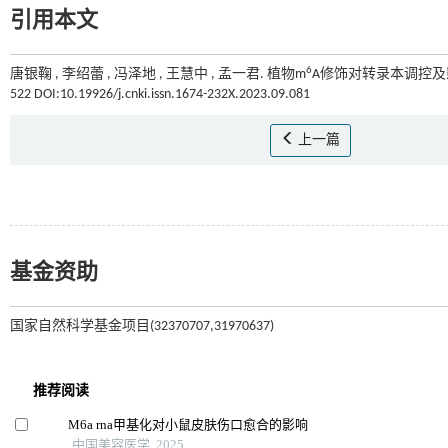
引用本文
6
唐银鞠 , 李绍蕾 , 冯泽地 , 王慧中 , 孟一君. 植物m
A修饰对转录本调控及影
522 DOI:10.19926/j.cnki.issn.1674-232X.2023.09.081
上一篇
基金资助
国家自然科学基金项目(32370707,31970637)