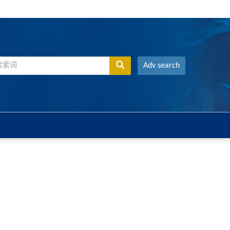
Adv search