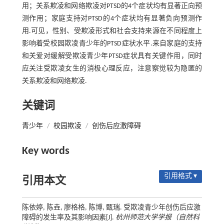
用；关系欺凌和网络欺凌对PTSD的4个症状均有显著正向预
测作用；家庭支持对PTSD的4个症状均有显著负向预测作
用.可见，性别、受欺凌形式和社会支持来源在不同程度上
影响着受校园欺凌青少年的PTSD症状水平.来自家庭的支持
和关爱对缓解受欺凌青少年PTSD症状具有关键作用，同时
应关注受欺凌女生的消极心理反应，注意察觉较为隐匿的
关系欺凌和网络欺凌.
关键词
青少年
/
校园欺凌
/
创伤后应激障碍
Key words
引用格式 ▾
引用本文
陈依婷, 陈垚, 廖格格, 陈博, 甄瑞. 受欺凌青少年创伤后应激
障碍的发生率及其影响因素[J].
杭州师范大学学报（自然科