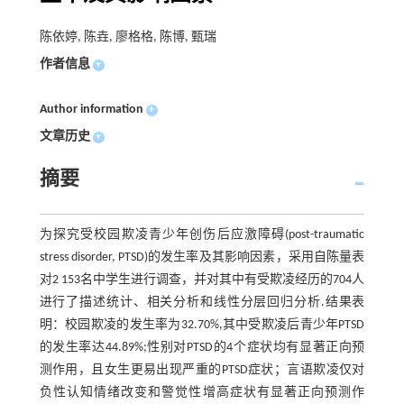
陈依婷, 陈垚, 廖格格, 陈博, 甄瑞
作者信息
+
Author information
+
文章历史
+
摘要
为探究受校园欺凌青少年创伤后应激障碍(post-traumatic
stress disorder, PTSD)的发生率及其影响因素，采用自陈量表
对2 153名中学生进行调查，并对其中有受欺凌经历的704人
进行了描述统计、相关分析和线性分层回归分析.结果表
明：校园欺凌的发生率为32.70%,其中受欺凌后青少年PTSD
的发生率达44.89%;性别对PTSD的4个症状均有显著正向预
测作用，且女生更易出现严重的PTSD症状；言语欺凌仅对
负性认知情绪改变和警觉性增高症状有显著正向预测作