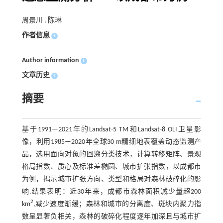
周景川 , 陈琳
作者信息
+
Author information
+
文章历史
+
摘要
基于1991—2021年的Landsat-5 TM和Landsat-8 OLI卫星影
像，利用1985—2020年全球30 m精细地表覆盖动态监测产
品，选用面向对象的回溯分类技术，计算转移矩阵、景观
格局指数、质心及标准差椭圆、城市扩张指数，以成都市
为例，揭示城市扩张方向、类型和格局对森林破碎化的影
响.结果表明：近30年来，成都市森林面积减少量超200
2
km
,减少速度渐缓；森林和城市的分离度、斑块内聚力指
数呈显著负相关，森林的破碎化程度逐年加深且与城市扩