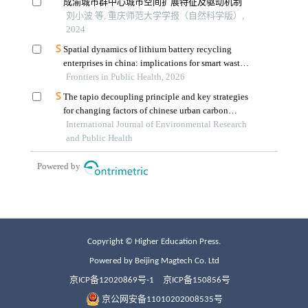
Copyright © Higher Education Press.
Powered by Beijing Magtech Co. Ltd
京ICP备12020869号-1
京ICP备150856号
京公网安备11010202008535号