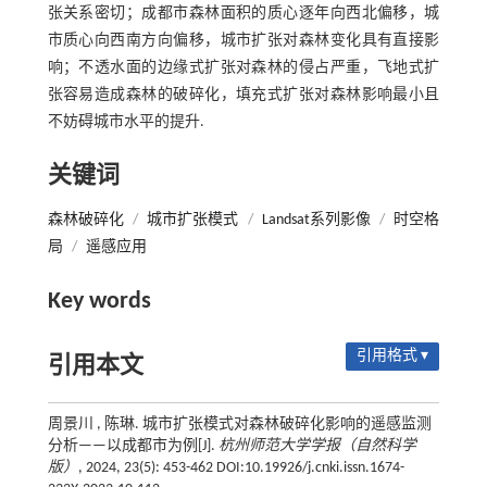
张关系密切；成都市森林面积的质心逐年向西北偏移，城
市质心向西南方向偏移，城市扩张对森林变化具有直接影
响；不透水面的边缘式扩张对森林的侵占严重，飞地式扩
张容易造成森林的破碎化，填充式扩张对森林影响最小且
不妨碍城市水平的提升.
关键词
森林破碎化
/
城市扩张模式
/
Landsat系列影像
/
时空格
局
/
遥感应用
Key words
引用格式 ▾
引用本文
周景川 , 陈琳. 城市扩张模式对森林破碎化影响的遥感监测
分析——以成都市为例[J].
杭州师范大学学报（自然科学
版）
, 2024, 23(5): 453-462 DOI:10.19926/j.cnki.issn.1674-