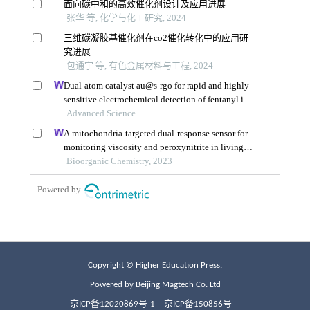
Copyright © Higher Education Press.
Powered by Beijing Magtech Co. Ltd
京ICP备12020869号-1
京ICP备150856号