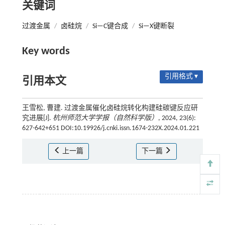
关键词
过渡金属
/
卤硅烷
/
Si—C键合成
/
Si—X键断裂
Key words
引用格式 ▾
引用本文
王雪松, 曹建. 过渡金属催化卤硅烷转化构建硅碳键反应研
究进展[J].
杭州师范大学学报（自然科学版）
, 2024, 23(6):
627-642+651 DOI:10.19926/j.cnki.issn.1674-232X.2024.01.221
上一篇
下一篇