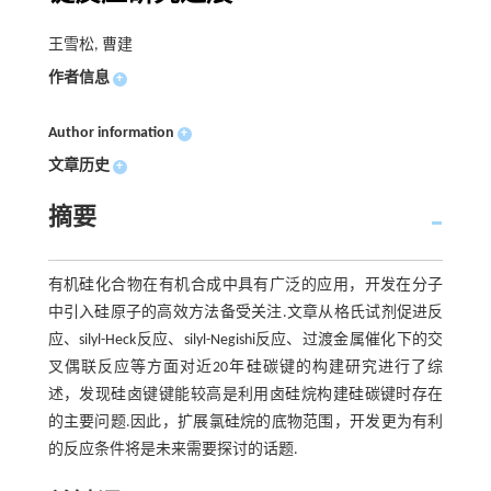
王雪松, 曹建
作者信息
+
Author information
+
文章历史
+
摘要
有机硅化合物在有机合成中具有广泛的应用，开发在分子
中引入硅原子的高效方法备受关注.文章从格氏试剂促进反
应、silyl-Heck反应、silyl-Negishi反应、过渡金属催化下的交
叉偶联反应等方面对近20年硅碳键的构建研究进行了综
述，发现硅卤键键能较高是利用卤硅烷构建硅碳键时存在
的主要问题.因此，扩展氯硅烷的底物范围，开发更为有利
的反应条件将是未来需要探讨的话题.