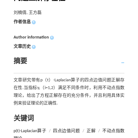
刘楠倩, 王方磊
作者信息
+
Author information
+
文章历史
+
摘要
文章研究带有p（t）-Laplacian算子的四点边值问题正解存
在性.当指标γ
（i=1,2）满足不同条件时，利用不动点指数
i
理论，给出了方程正解存在的充分条件，并且利用具体实
例来验证理论的正确性.
关键词
p(t)-Laplacian算子
/
四点边值问题
/
正解
/
不动点指数