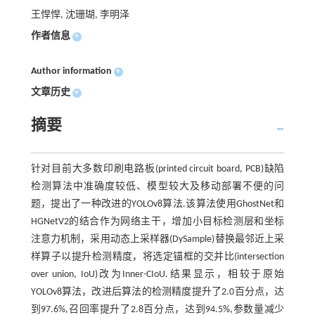
王悍悍, 沈珊瑚, 李明泽
作者信息
+
Author information
+
文章历史
+
摘要
针对目前大多数印刷电路板(printed circuit board, PCB)缺陷
检测算法中准确度较低、模型较大及移动部署不便的问
题，提出了一种改进的YOLOv8算法.该算法使用GhostNet和
HGNetV2的结合作为网络主干，增加小目标检测层和坐标
注意力机制，采用动态上采样器(DySample)替换最邻近上采
样算子以提升检测精度，将选定锚框的交并比(intersection
over union, IoU)改为Inner-CIoU.结果显示，相较于原始
YOLOv8算法，改进后算法的检测精度提升了2.0百分点，达
到97.6%,召回率提升了2.8百分点，达到94.5%,参数量减少