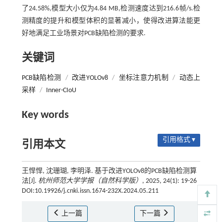
了24.58%,模型大小仅为4.84 MB,检测速度达到216.6帧/s.检
测精度的提升和模型体积的显著减小，使得改进算法能更
好地满足工业场景对PCB缺陷检测的要求.
关键词
PCB缺陷检测
/
改进YOLOv8
/
坐标注意力机制
/
动态上
采样
/
Inner-CIoU
Key words
引用格式 ▾
引用本文
王悍悍, 沈珊瑚, 李明泽. 基于改进YOLOv8的PCB缺陷检测算
法[J].
杭州师范大学学报（自然科学版）
, 2025, 24(1): 19-26
DOI:10.19926/j.cnki.issn.1674-232X.2024.05.211
上一篇
下一篇