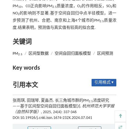
PM
、CO正向影响PM
质量浓度，O
的作用相反，SO
和
10
2.5
3
2
NO
的影响则不显著.基于空间自回归中点半径模型，进一
2
步预测了杭州、合肥、南京和上海4个城市的PM
质量浓
2.5
度.结果表明，预测值与真实值有较高的拟合度.
关键词
PM
/
区间型数据
/
空间自回归面板模型
/
区间预测
2.5
Key words
引用格式 ▾
引用本文
张雨琪, 田瑞琴, 夏淼杰. 长三角城市群的PM
浓度研究
2.5
——基于区间型空间自回归面板模型[J].
杭州师范大学学报
（自然科学版）
, 2025, 24(4): 337-346
DOI:10.19926/j.cnki.issn.1674-232X.2024.07.041