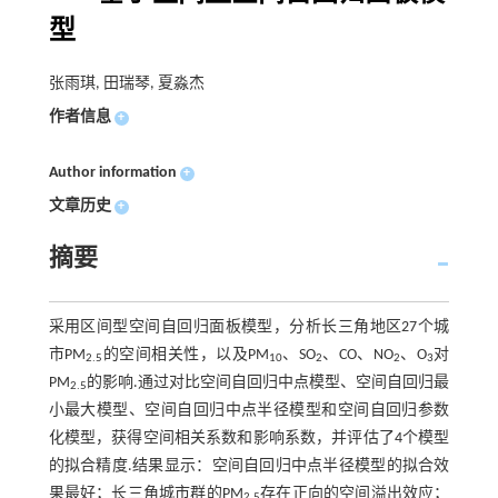
型
张雨琪, 田瑞琴, 夏淼杰
作者信息
+
Author information
+
文章历史
+
摘要
采用区间型空间自回归面板模型，分析长三角地区27个城
市PM
的空间相关性，以及PM
、SO
、CO、NO
、O
对
2.5
10
2
2
3
PM
的影响.通过对比空间自回归中点模型、空间自回归最
2.5
小最大模型、空间自回归中点半径模型和空间自回归参数
化模型，获得空间相关系数和影响系数，并评估了4个模型
的拟合精度.结果显示：空间自回归中点半径模型的拟合效
果最好；长三角城市群的PM
存在正向的空间溢出效应；
2.5