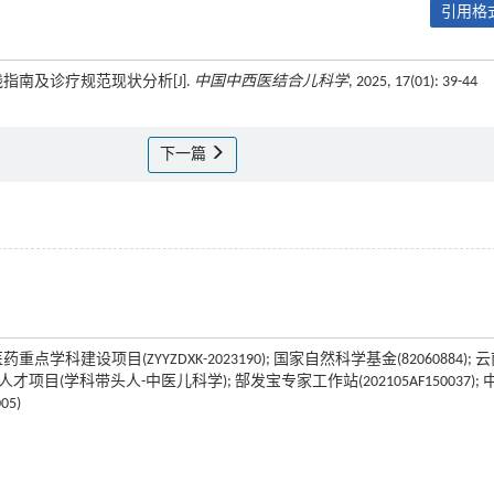
引用格式
实践指南及诊疗规范现状分析[J].
中国中西医结合儿科学
, 2025, 17(01): 39-44
下一篇
项目(ZYYZDXK-2023190); 国家自然科学基金(82060884); 
人才项目(学科带头人-中医儿科学); 郜发宝专家工作站(202105AF150037); 
5)