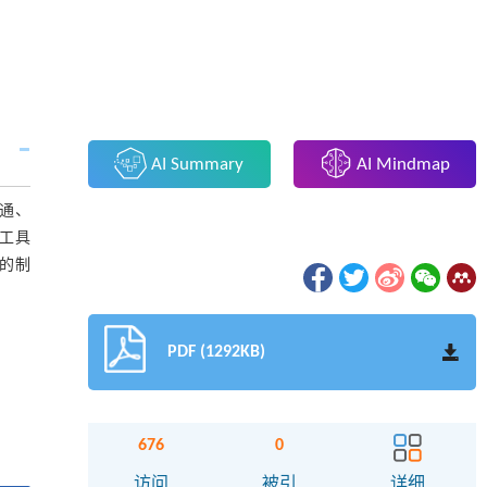
AI Summary
AI Mindmap
脉通、
价工具
南的制
PDF (1292KB)
676
0
访问
被引
详细