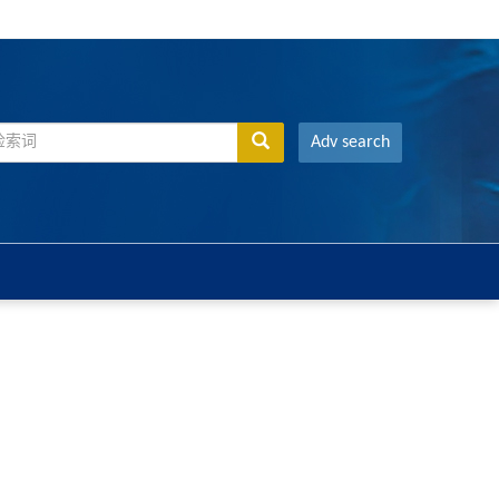
Adv search