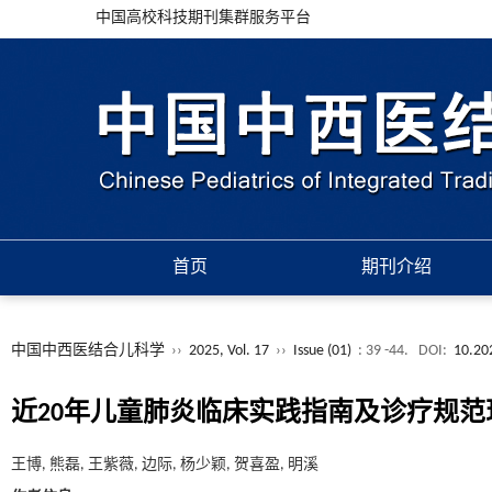
中国高校科技期刊集群服务平台
首页
期刊介绍
中国中西医结合儿科学
››
2025, Vol. 17
››
Issue (01)
: 39 -44.
DOI:
10.20
近20年儿童肺炎临床实践指南及诊疗规范
王博, 熊磊, 王紫薇, 边际, 杨少颖, 贺喜盈, 明溪