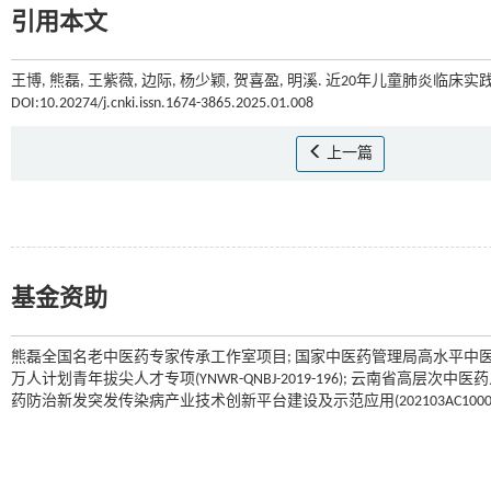
引用本文
王博, 熊磊, 王紫薇, 边际, 杨少颖, 贺喜盈, 明溪. 近20年儿童肺炎临床
DOI:10.20274/j.cnki.issn.1674-3865.2025.01.008
上一篇
基金资助
熊磊全国名老中医药专家传承工作室项目; 国家中医药管理局高水平中医药重点学科建设
万人计划青年拔尖人才专项(YNWR-QNBJ-2019-196); 云南省高层次中医药
药防治新发突发传染病产业技术创新平台建设及示范应用(202103AC10000