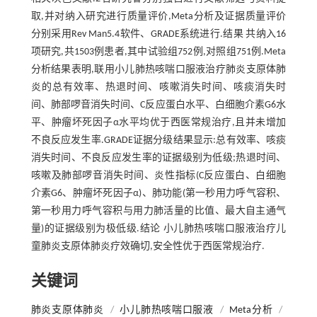
取,并对纳入研究进行质量评价,Meta分析及证据质量评价
分别采用Rev Man5.4软件、GRADE系统进行.结果 共纳入16
项研究,共1503例患者,其中试验组752例,对照组751例.Meta
分析结果表明,联用小儿肺热咳喘口服液治疗肺炎支原体肺
炎的总有效率、热退时间、咳嗽消失时间、咳痰消失时
间、肺部啰音消失时间、C反应蛋白水平、白细胞介素G6水
平、肿瘤坏死因子α水平均优于西医常规治疗,且并未增加
不良反应发生率.GRADE证据分级结果显示:总有效率、咳痰
消失时间、不良反应发生率的证据级别为低级;热退时间、
咳嗽及肺部啰音消失时间、炎性指标(C反应蛋白、白细胞
介素G6、肿瘤坏死因子α)、肺功能(第一秒用力呼气容积、
第一秒用力呼气容积与用力肺活量的比值、最大自主通气
量)的证据级别为极低级.结论 小儿肺热咳喘口服液治疗儿
童肺炎支原体肺炎疗效确切,安全性优于西医常规治疗.
关键词
肺炎支原体肺炎
/
小儿肺热咳喘口服液
/
Meta分析
/