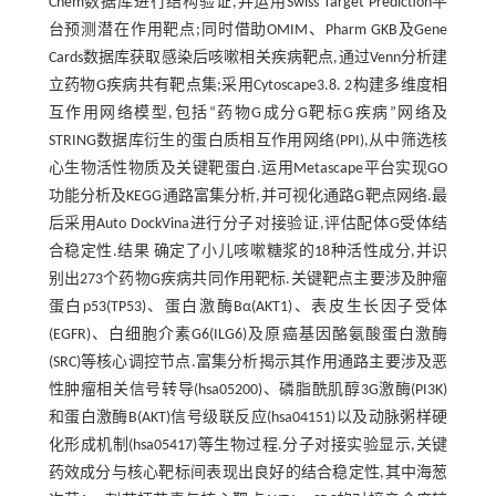
Chem数据库进行结构验证,并运用Swiss Target Prediction平
台预测潜在作用靶点;同时借助OMIM、Pharm GKB及Gene
Cards数据库获取感染后咳嗽相关疾病靶点,通过Venn分析建
立药物G疾病共有靶点集;采用Cytoscape3.8. 2构建多维度相
互作用网络模型,包括“药物G成分G靶标G疾病”网络及
STRING数据库衍生的蛋白质相互作用网络(PPI),从中筛选核
心生物活性物质及关键靶蛋白.运用Metascape平台实现GO
功能分析及KEGG通路富集分析,并可视化通路G靶点网络.最
后采用Auto DockVina进行分子对接验证,评估配体G受体结
合稳定性.结果 确定了小儿咳嗽糖浆的18种活性成分,并识
别出273个药物G疾病共同作用靶标.关键靶点主要涉及肿瘤
蛋白p53(TP53)、蛋白激酶Bα(AKT1)、表皮生长因子受体
(EGFR)、白细胞介素G6(ILG6)及原癌基因酪氨酸蛋白激酶
(SRC)等核心调控节点.富集分析揭示其作用通路主要涉及恶
性肿瘤相关信号转导(hsa05200)、磷脂酰肌醇3G激酶(PI3K)
和蛋白激酶B(AKT)信号级联反应(hsa04151)以及动脉粥样硬
化形成机制(hsa05417)等生物过程.分子对接实验显示,关键
药效成分与核心靶标间表现出良好的结合稳定性,其中海葱