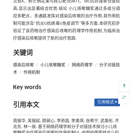
次苷A、刺芒柄花素与核心靶点AKT1、SRC的对接亲合度较
高,显示出显著结合优势.结论 小儿咳嗽糖浆通过多成分调
控多靶点、多通路发挥对感染后咳嗽的治疗作用,其作用机
制可能涉及“抗炎G抗病毒G免疫调节”等多方面,本研究初步
验证了该药物治疗感染后咳嗽的药理学作用机制,为临床治
疗感染后咳嗽提供了新的治疗思路.
关键词
感染后咳嗽
/
小儿咳嗽糖浆
/
网络药理学
/
分子对接技
术
/
作用机制
Key words
引用格式 ▾
引用本文
周振华, 吴振起, 顾邺心, 李骄昌, 李美琪, 张希宁, 武美彤, 齐
兆东, 林一辰. 基于网络药理学和分子对接技术探讨小儿咳
嗽糖浆治疗感染后咳嗽的作用机制[J].
中国中西医结合儿科