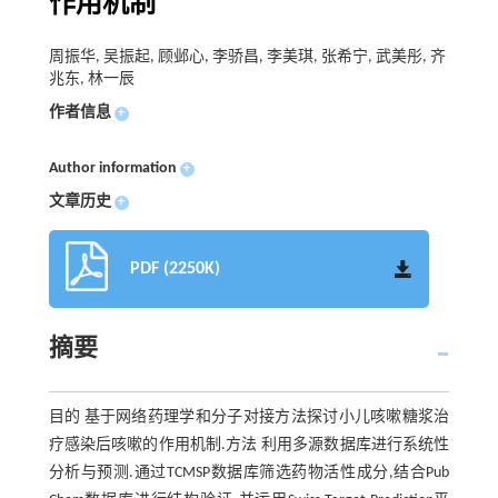
作用机制
周振华, 吴振起, 顾邺心, 李骄昌, 李美琪, 张希宁, 武美彤, 齐
兆东, 林一辰
作者信息
+
Author information
+
文章历史
+
PDF (2250K)
摘要
目的 基于网络药理学和分子对接方法探讨小儿咳嗽糖浆治
疗感染后咳嗽的作用机制.方法 利用多源数据库进行系统性
分析与预测.通过TCMSP数据库筛选药物活性成分,结合Pub