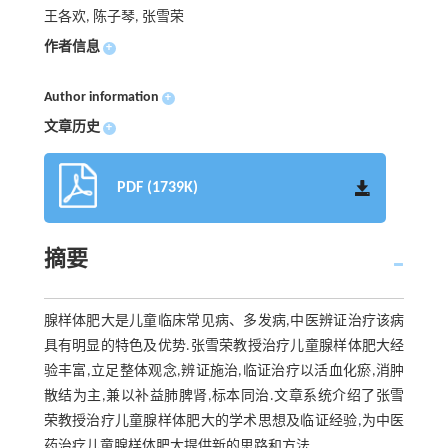
王各欢, 陈子琴, 张雪荣
作者信息
+
Author information
+
文章历史
+
PDF (1739K)
摘要
腺样体肥大是儿童临床常见病、多发病,中医辨证治疗该病
具有明显的特色及优势.张雪荣教授治疗儿童腺样体肥大经
验丰富,立足整体观念,辨证施治,临证治疗以活血化瘀,消肿
散结为主,兼以补益肺脾肾,标本同治.文章系统介绍了张雪
荣教授治疗儿童腺样体肥大的学术思想及临证经验,为中医
药治疗儿童腺样体肥大提供新的思路和方法.