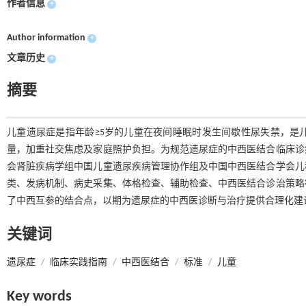
作者信息
+
Author information
+
文章历史
+
摘要
儿童遗尿症是指年龄≥5岁的儿童在夜间睡眠时发生间歇性尿失禁，是
量，加重社交焦虑及家庭照护负担。为规范遗尿症的中西医结合临床诊
会肾脏疾病学组中国儿童遗尿疾病管理协作组及中国中西医结合学会儿
类、发病机制、病史采集、体格检查、辅助检查、中西医结合诊治策略
了中西互参的结合点，以期为遗尿症的中西医诊断与治疗提供合理化建
关键词
遗尿症
/
临床实践指南
/
中西医结合
/
标准
/
儿童
Key words