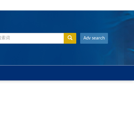
Adv search