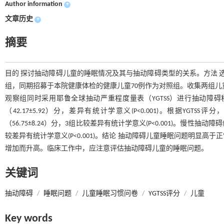
Author information
+
文章历史
+
摘要
目的 探讨抽动障碍儿童的睡眠情况及其与抽动障碍类型的关系。方法 选择
组，同期招募于本院健康体检的健康儿童70例作为对照组。收集两组儿
观察组同时采用耶鲁全球抽动严重程度量表（YGTSS）进行抽动障碍程度
（42.17±5.92）分，差异有统计学意义(P<0.001)。根据YGTSS评分
（56.75±8.24）分，3组比较差异有统计学意义(P<0.001)。慢
较差异有统计学意义(P<0.001)。结论 抽动障碍儿童睡眠问题明显
增加而升高。临床工作中，应注意评估抽动障碍儿童的睡眠问题。
关键词
抽动障碍
/
睡眠问题
/
儿童睡眠习惯问卷
/
YGTSS评分
/
儿童
Key words