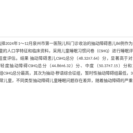
2024年1～12月泉州市第一医院儿科门诊收治的抽动障碍患儿86例作
童的人口学特征和临床资料，采用儿童睡眠习惯问卷（CSHQ）进行睡眠
评估。结果 抽动障碍患儿CSHQ总分（48.32±7.64）分，显著高于
，轻度抽动障碍CSHQ总分（44.86±6.32）分、中度（50.37±7.15）分
性抽动障碍组CSHQ总分最高，其次为抽动-秽语综合征组，暂时性抽动障碍组最低，
高于正常儿童，不同类型抽动障碍儿童睡眠问题存在差异，随着抽动障碍的严