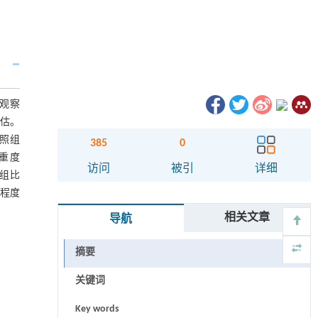
为观察
评估。
对照组
385
0
和重度
访问
被引
详细
3组比
重程度
相关文章
导航
摘要
关键词
Key words