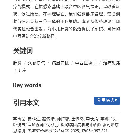
疗的模式，在抗感染基础上联合中医调气扶正，以改善症
状，促进康复。在护理层面，我们强调卧床管理、饮食调
养与情志支持三位一体的干预策略。本文从传统理论与现
代实证融合出发，为小儿肺炎的防治提供了系统、可行的
中西医结合治疗新路径。
关键词
肺炎
/
久卧伤气
/
病因病机
/
中西医协同
/
治疗思路
/
儿童
Key words
引用格式 ▾
引用本文
李禹昂, 安科进, 赵传琦, 孙诗睿, 王愉然, 申长清, 李娜. “久
卧伤气”理论视角下小儿肺炎的病因病机与中西医协同治疗
思路[J].
中国中西医结合儿科学
, 2025, 17(05): 387-391