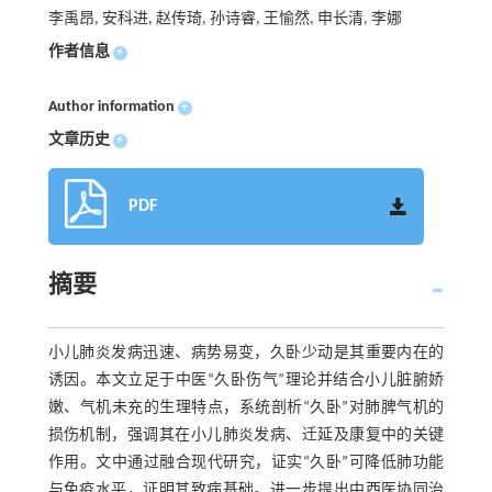
李禹昂, 安科进, 赵传琦, 孙诗睿, 王愉然, 申长清, 李娜
作者信息
+
Author information
+
文章历史
+
PDF
摘要
小儿肺炎发病迅速、病势易变，久卧少动是其重要内在的
诱因。本文立足于中医“久卧伤气”理论并结合小儿脏腑娇
嫩、气机未充的生理特点，系统剖析“久卧”对肺脾气机的
损伤机制，强调其在小儿肺炎发病、迁延及康复中的关键
作用。文中通过融合现代研究，证实“久卧”可降低肺功能
与免疫水平，证明其致病基础。进一步提出中西医协同治