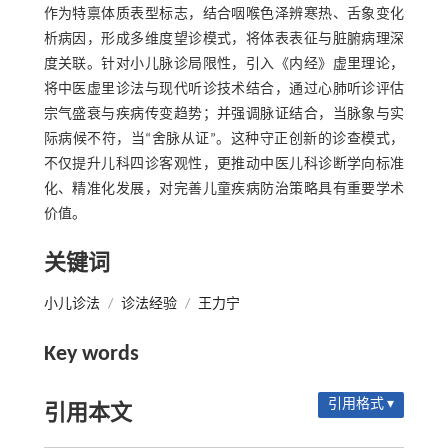
作为特禀体质表型标志，结合咽喉色泽辨寒热、舌象变化
析病因，形成多维度望诊模式，将体表表征与脏腑病理深
度关联。针对小儿脉诊局限性，引入《内经》虚里理论，
将中医虚里诊法与现代听诊技术结合，通过心肺听诊评估
宗气盛衰与疾病传变趋势；并强调脉证结合，当脉象与实
际病候不符，当“舍脉从证”。这种守正创新的诊查模式，
不仅提升儿科四诊客观性，更推动中医儿科诊断学向标准
化、精准化发展，对完善儿童疾病防治策略具有重要学术
价值。
关键词
小儿诊法
/
诊法经验
/
王力宁
Key words
引用格式 ▾
引用本文