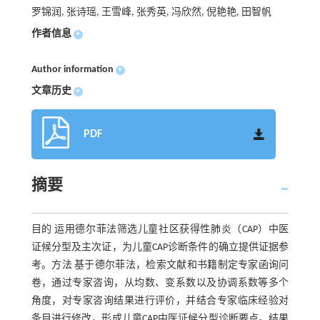
罗锦润, 张诗瑶, 王雪峰, 张秀英, 冯欣然, 倪艳艳, 田智帆
作者信息
+
Author information
+
文章历史
+
PDF
摘要
目的 运用德尔菲法筛选儿童社区获得性肺炎（CAP）中医
证候分型及主次证，为儿童CAP诊断条件的确立提供证据参
考。方法 基于德尔菲法，检索文献和书籍制定专家函询问
卷，通过专家咨询，从均数、变系数以及协调系数等多个
角度，对专家咨询结果进行评价，并结合专家临床经验对
条目进行修改，形成儿童CAP中医证候分型诊断要点。结果