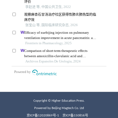
Copyright © Higher Education Press.
Powered by Beijing Magtech Co. Ltd
京ICP备12020869号-1
京ICP备150856号