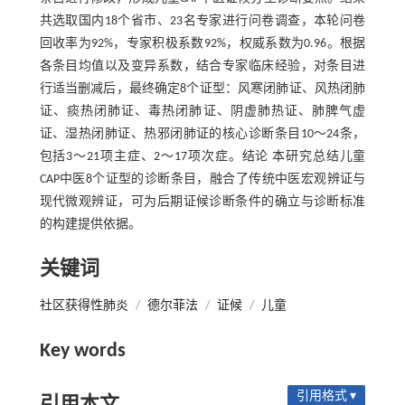
共选取国内18个省市、23名专家进行问卷调查，本轮问卷
回收率为92%，专家积极系数92%，权威系数为0.96。根据
各条目均值以及变异系数，结合专家临床经验，对条目进
行适当删减后，最终确定8个证型：风寒闭肺证、风热闭肺
证、痰热闭肺证、毒热闭肺证、阴虚肺热证、肺脾气虚
证、湿热闭肺证、热邪闭肺证的核心诊断条目10～24条，
包括3～21项主症、2～17项次症。结论 本研究总结儿童
CAP中医8个证型的诊断条目，融合了传统中医宏观辨证与
现代微观辨证，可为后期证候诊断条件的确立与诊断标准
的构建提供依据。
关键词
社区获得性肺炎
/
德尔菲法
/
证候
/
儿童
Key words
引用格式 ▾