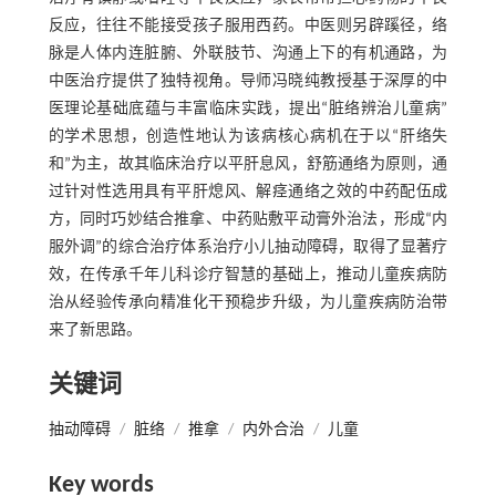
反应，往往不能接受孩子服用西药。中医则另辟蹊径，络
脉是人体内连脏腑、外联肢节、沟通上下的有机通路，为
中医治疗提供了独特视角。导师冯晓纯教授基于深厚的中
医理论基础底蕴与丰富临床实践，提出“脏络辨治儿童病”
的学术思想，创造性地认为该病核心病机在于以“肝络失
和”为主，故其临床治疗以平肝息风，舒筋通络为原则，通
过针对性选用具有平肝熄风、解痉通络之效的中药配伍成
方，同时巧妙结合推拿、中药贴敷平动膏外治法，形成“内
服外调”的综合治疗体系治疗小儿抽动障碍，取得了显著疗
效，在传承千年儿科诊疗智慧的基础上，推动儿童疾病防
治从经验传承向精准化干预稳步升级，为儿童疾病防治带
来了新思路。
关键词
抽动障碍
/
脏络
/
推拿
/
内外合治
/
儿童
Key words