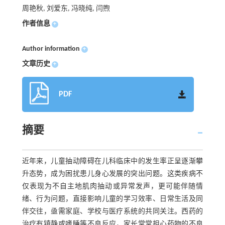
周艳秋, 刘爱东, 冯晓纯, 闫煦
作者信息
+
Author information
+
文章历史
+
PDF
摘要
近年来，儿童抽动障碍在儿科临床中的发生率正呈逐渐攀
升态势，成为困扰患儿身心发展的突出问题。这类疾病不
仅表现为不自主地肌肉抽动或异常发声，更可能伴随情
绪、行为问题，直接影响儿童的学习效率、日常生活及同
伴交往，亟需家庭、学校与医疗系统的共同关注。西药的
治疗有镇静或嗜睡等不良反应，家长常常担心药物的不良