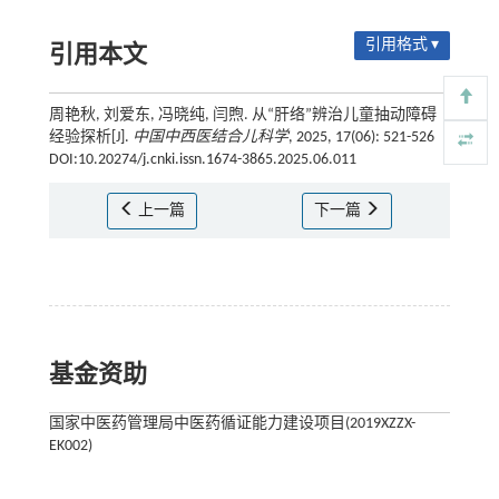
引用格式 ▾
引用本文
周艳秋, 刘爱东, 冯晓纯, 闫煦. 从“肝络”辨治儿童抽动障碍
经验探析[J].
中国中西医结合儿科学
, 2025, 17(06): 521-526
DOI:10.20274/j.cnki.issn.1674-3865.2025.06.011
上一篇
下一篇
基金资助
国家中医药管理局中医药循证能力建设项目(2019XZZX-
EK002)