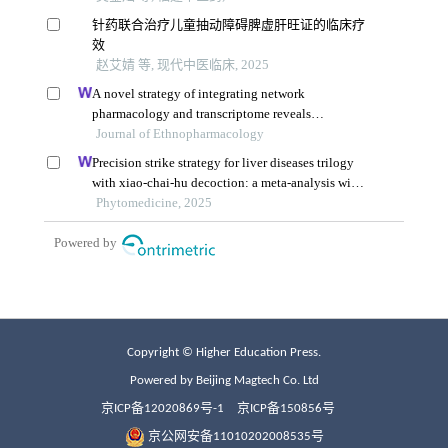
Copyright © Higher Education Press.
Powered by Beijing Magtech Co. Ltd
京ICP备12020869号-1
京ICP备150856号
京公网安备11010202008535号