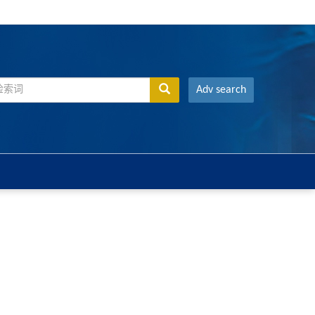
Adv search