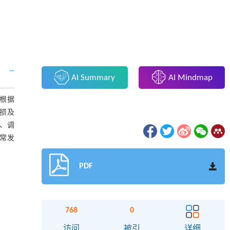
AI Summary
AI Mindmap
根据
损及
、调
常发
PDF
768
0
访问
被引
详细