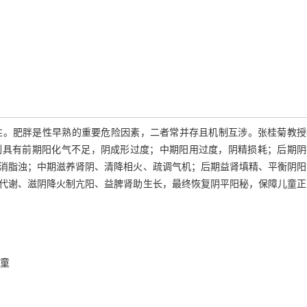
性。肥胖是性早熟的重要危险因素，二者常并存且机制互涉。张桂菊教授
制具有前期阳化气不足，阴成形过度；中期阳用过度，阴精损耗；后期阴
消脂浊；中期滋养肾阴、清降相火、疏调气机；后期益肾填精、平衡阴阳
代谢、滋阴降火制亢阳、益脾肾助生长，最终恢复阴平阳秘，保障儿童正
童