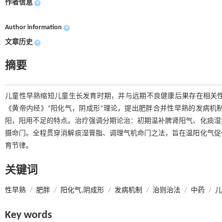
作者信息
+
Author information
+
文章历史
+
摘要
儿童性早熟缩短儿童生长发育时期，并与远期不良健康后果存在相关
《黄帝内经》“阳化气，阴成形”理论，提出肥胖合并性早熟的发病机
阳，阳用不足的特点。治疗强调分期论治：初期温补脾肾阳气、化痰湿
摄命门。全程贯穿消解痰湿膏脂、调理气机命门之法，旨在温阳化气促
育节律。
关键词
性早熟
/
肥胖
/
阳化气,阴成形
/
发病机制
/
治则治法
/
中药
/
儿
Key words