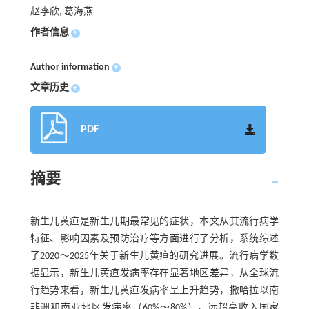
赵李欣, 葛海燕
作者信息
+
Author information
+
文章历史
+
PDF
摘要
新生儿黄疸是新生儿期最常见的症状，本文从其流行病学
特征、影响因素及预防治疗等方面进行了分析，系统综述
了2020～2025年关于新生儿黄疸的研究进展。流行病学数
据显示，新生儿黄疸发病率存在显著地区差异，从全球流
行趋势来看，新生儿黄疸发病率呈上升趋势，撒哈拉以南
非洲和南亚地区发病率（60%～80%），远超高收入国家