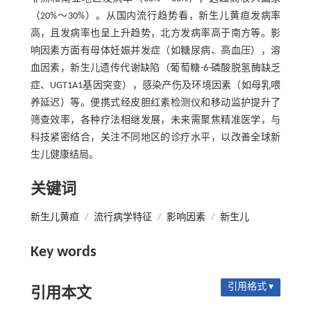
（20%～30%）。从国内流行趋势看，新生儿黄疸发病率
高，且发病率也呈上升趋势，北方发病率高于南方等。影
响因素方面有母体妊娠并发症（如糖尿病、高血压），溶
血因素，新生儿遗传代谢缺陷（葡萄糖-6-磷酸脱氢酶缺乏
症、UGT1A1基因突变），感染产伤及环境因素（如母乳喂
养延迟）等。便携式经皮胆红素检测仪和移动监护提升了
筛查效率，各种疗法相继发展，未来需聚焦精准医学，与
科技紧密结合，关注不同地区的诊疗水平，以改善全球新
生儿健康结局。
关键词
新生儿黄疸
/
流行病学特征
/
影响因素
/
新生儿
Key words
引用格式 ▾
引用本文