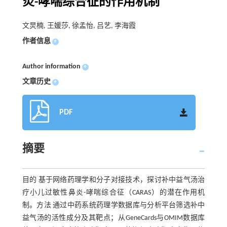
炎-哮喘综合征的作用机制
文炅楠, 王媛莎, 徐孟怡, 吕艺, 李海霞
作者信息
+
Author information
+
文章历史
+
PDF
摘要
目的 基于网络药理学和分子对接技术，探讨补中益气汤治
疗小儿过敏性鼻炎-哮喘综合征（CARAS）的潜在作用机
制。方法 通过中药系统药理学数据库与分析平台筛选补中
益气汤的活性成分及其靶点；从GeneCards与OMIM数据库