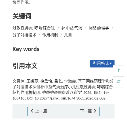
协同作用。
关键词
过敏性鼻炎-哮喘综合征
/
补中益气汤
/
网络药理学
/
分子对接技术
/
作用机制
/
儿童
Key words
引用格式 ▾
引用本文
文炅楠, 王媛莎, 徐孟怡, 吕艺, 李海霞. 基于网络药理学和分
子对接技术探讨补中益气汤治疗小儿过敏性鼻炎-哮喘综合
征的作用机制[J].
中国中西医结合儿科学
, 2026, 18(2): 98-
103+185 DOI:10.20274/j.cnki.issn.1674-3865.2026.02.002
上一篇
下一篇