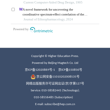
Copyright © Higher Education Press.
Powered by Beijing Magtech Co. Ltd
京ICP备12020869号-1
京ICP备150856号
京公网安备11010202008535号
网络出版服务许可证网出证(京)字第127号
Service: 010-58582445 (Technology);
010-58556485 (Subscription)
E-mail: subscribe@hep.com.cn