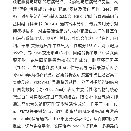
获取鼻炎与哮喘的疾病靶点；取药物与疾病靶点交集，构
建“药物-活性成分-疾病-靶点”网络及蛋白互作（PPI）网
络；对交集靶点进行基因本体论（GO）功能与京都基因与
基因组百科全书（KEGG）通路富集分析；最后应用分子对
接模拟技术，对主要活性组分与核心靶蛋白之间的相互作
用进行系统评估，以验证其特异性结合能力与潜在作用机
制。结果 共筛选出补中益气汤活性成分165个，对应靶点
965个；与CARAS交集靶点185个。网络分析确定马尔肯久纳
醇苯酯、花生四烯酸等为核心活性成分，肿瘤坏死因子
（TNF）、白细胞介素-6(IL-6)、信号转导与转录激活因子
3(STAT3)等为核心靶点。富集分析表明这些靶点显著富集于
炎症反应、PI3K-Akt信号通路等过程。分子对接所得的结合
自由能数据（均<-5 kcal/mol）表明主要活性化合物与核心
靶蛋白间可实现稳定且有效的结合。结论 补中益气汤可能
通过马尔肯久纳醇苯酯等多种活性成分，作用于TNF、IL-
6、STAT3等关键靶点，调控磷脂酰肌醇3-激酶/蛋白激酶
B(PI3K-Akt)信号通路、Th17细胞分化等过程，从而抑制炎症
反应，调节免疫平衡，发挥治疗CARAS的多靶点、多通路的