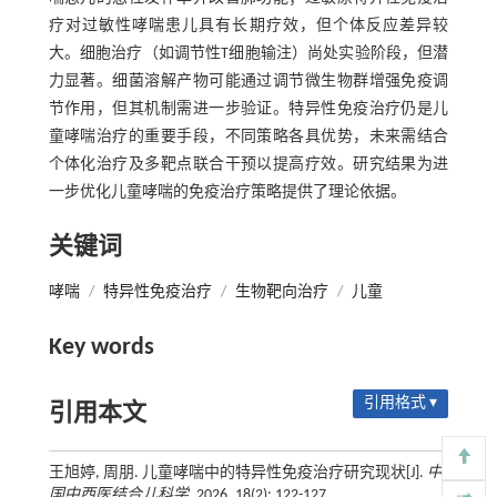
疗对过敏性哮喘患儿具有长期疗效，但个体反应差异较
大。细胞治疗（如调节性T细胞输注）尚处实验阶段，但潜
力显著。细菌溶解产物可能通过调节微生物群增强免疫调
节作用，但其机制需进一步验证。特异性免疫治疗仍是儿
童哮喘治疗的重要手段，不同策略各具优势，未来需结合
个体化治疗及多靶点联合干预以提高疗效。研究结果为进
一步优化儿童哮喘的免疫治疗策略提供了理论依据。
关键词
哮喘
/
特异性免疫治疗
/
生物靶向治疗
/
儿童
Key words
引用格式 ▾
引用本文
王旭婷, 周朋. 儿童哮喘中的特异性免疫治疗研究现状[J].
中
国中西医结合儿科学
, 2026, 18(2): 122-127